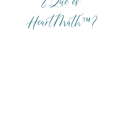
¿Qué es
HeartMath ?
TM
Ana Karina Smith Cain